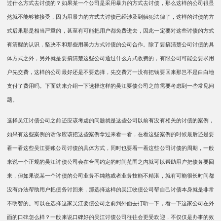
过什么方式去讨债的？如果某一个公司是采用暴力的方式去讨债，那么这样的公司很显
然就不能够被接受，因为用暴力的方式去讨债已经涉及到触犯法律了，这样的讨债的方
式后果那是相当严重的，甚至有可能把用户都免费进去，因此一定要对这些讨债的方式
有清醒的认识，坚决不和那些用暴力方式讨债的公司合作。除了要搞清楚公司讨债的具
体方式之外，另外就是要搞清楚这些公司通过什么方式收费的，有限公司可能会要求用
户先交费，这样的公司最好还是不要选择，先交费万一没有把钱要回来那岂不是白白地
支付了费用吗。下面就来介绍一下选择这样的吴江要债公司之前需要考虑到一些常见问
题。
选择吴江讨债公司之前还应该考虑的问题就是这些公司以前有没有相关的讨债的案例，
如果有这些案例的话你应该把这些案例拿过来看一看，在看这些案例的时候最后还是要
看一看这些吴江要账公司讨债的具体方式，同时也要看一看这些公司讨债的周期，一般
来说一个正规的吴江讨债公司会在合同约定的时间范围之内就可以帮助用户把债务要回
来，但如果说某一个讨债的公司业务不纯熟或者业务技能不精湛，就有可能很长时间都
没有办法帮助用户把债务讨回来，那选择这样的吴江收债公司帮自己讨债本身就是非常
不明智的。可以在选择这家吴江要债公司之前到外面去打听一下，看一下这家公司在外
面的口碑怎么样？一般来说口碑好的吴江讨债公司往往会更受欢迎，不仅仅是办事的效