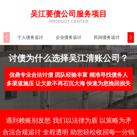
吴江要债公司服务项目
PRODUCT CENTER
个人债务追讨
企业债务追讨
民间债务追讨
执
讨债为什么选择吴江清账公司？
信鼎专业合法讨债 团队经验丰富 精准寻找债务人
多渠道施压 让欠款不再石沉大海 快速为您挽回损失
遇到赖账别发愁 我们以法律为盾 以策略为矛
合法合规追讨 全程透明 助您轻松收回每一分钱