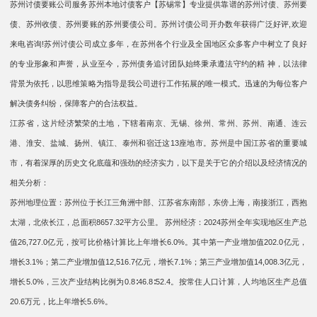
苏州讨债要账公司服务苏州本地讨债客户【苏锡常】专业提供靠谱的苏州讨债、苏州要
债、苏州收债、苏州要账的苏州要债公司。苏州讨债公司开办数年获得广泛好评,欢迎
来电咨询!苏州讨债公司成立多年，在苏州各个行业及全国地区众多客户中树立了良好
的专业形象和声誉，从业至今，苏州债务追讨团队始终秉承遵法守约的精 神，以法律
背景为依托，以思维策略为指导是我公司进行工作拓展的唯一模式。迅速的为每位客户
解决债务纠纷，保障客户的合法权益。
江苏省，这片经济繁荣的土地，下辖着南京、无锡、徐州、常州、苏州、南通、连云
港、淮安、盐城、扬州、镇江、泰州和宿迁这13座地市。苏州是中国江苏省的重要城
市，有着深厚的历史文化底蕴和强劲的经济实力，以下是关于它的介绍以及经济情况的
相关分析：
苏州地理位置：苏州位于长江三角洲中部、江苏省东南部，东傍上海，南接浙江，西抱
太湖，北依长江，总面积8657.32平方公里。 苏州经济：2024苏州全年实现地区生产总
值26,727.0亿元，按可比价格计算比上年增长6.0%。其中第一产业增加值202.0亿元，
增长3.1%；第二产业增加值12,516.7亿元，增长7.1%；第三产业增加值14,008.3亿元，
增长5.0%，三次产业结构比例为0.8∶46.8∶52.4。按常住人口计算，人均地区生产总值
20.6万元，比上年增长5.6%。