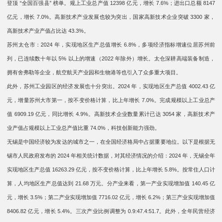
登顶 “全国百强县” 榜单。规上工业总产值 12398 亿元，增长 7.6%；进出口总额 8147
亿元，增长 7.0%。高新技术产业发展也较为突出，国家高新技术企业突破 3300 家，
高新技术产业产值占比达 43.3%。
苏州太仓市：2024 年，实现地区生产总值增长 6.8%，多项经济指标增速位居苏州前
列，已连续数十年以 5% 以上的增速（2022 年除外）增长。太仓深耕高端装备制造，
拥有舍弗勒等企业，航空航天产业园和生物港等也引入了众多重大项目。
此外，苏州工业园区的经济发展也十分突出。2024 年，实现地区生产总值 4002.43 亿
元，增量苏州大市第一，按不变价格计算，比上年增长 7.0%。完成规模以上工业总产
值 6909.19 亿元，同比增长 4.9%。高新技术企业数量累计已达 3054 家，高新技术产
业产值占规模以上工业总产值比重 74.0%，科技创新能力强劲。
无锡是中国经济较为发达的城市之一，在全国经济格局中占据重要地位。以下是根据无
锡市人民政府发布的 2024 年相关统计数据，对其经济情况的介绍：2024 年，无锡全年
实现地区生产总值 16263.29 亿元，按不变价格计算，比上年增长 5.8%。按常住人口计
算，人均地区生产总值达到 21.68 万元。分产业来看，第一产业实现增加值 140.45 亿
元，增长 3.5%；第二产业实现增加值 7716.02 亿元，增长 6.2%；第三产业实现增加值
8406.82 亿元，增长 5.4%。三次产业比例调整为 0.9:47.4:51.7。此外，全年民营经济