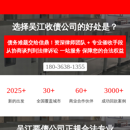
选择吴江收债公司的好处是？
债务难题交给信鼎！资深律师团队 + 专业催收手段
从协商谈判到法律诉讼 一站服务 保障您的合法权益
180-3638-1355
+
+
+
+
2025
30
60
3000
新的出发
全国覆盖城市
商业合作伙伴
成功回款案例
吴江要债公司正规合法专业