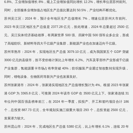
6.8%。工业增加值增长 8%，规上工业增加值同比增长 12.2%，增长率位居苏州前列。
同时，全部服务业增加值占地区生产总值比重达到 50.5%，产业结构不断优化。
苏州吴江区：2024 年，预计全年地区生产总值增长 7%，增速位居苏州大市前列。
2023 年吴江区地区生产总值是 2377.28 亿元，按此增速，2024 年总量超过 2500 亿
元。吴江实体经济基础雄厚，有两家世界 500 强、四家中国 500 强等众多企业，形成
了高端纺织、新材料等四大千亿级产业集群，新能源产业也在加速迈向千亿级。
苏州常熟市：2024 年，实现地区生产总值 3079.10 亿元，成为我国第五个 GDP 突破
3000 亿元的县级市，按不变价格计算比上年增长 6.2%。汽车及零部件产业形成千亿级
产业集群，氢能源重卡市场占有率突破 40%；纺织服装产业通过智改数转实现升级，
同时，锂电设备、生物医药等新兴产业也发展良好。
苏州张家港市：2024 年，张家港实现地区生产总值增长预计为 4%。根据 2023 年张家
港 GDP 为 3365.8 亿元，可推测 2024 年该市 GDP 在 3500 亿元上下。张家港连续 31
年位列中国百强县榜单前三，在 2024 年一季度，拟投产、开工和签约项目合计 186
个，总投资 887.73 亿元，全年规划实施三级重大项目 293 个，总投资超 2500 亿元，
发展潜力较大。
苏州昆山市：2024 年，完成地区生产总值 5380 亿元，比上年增长 6.1%，连续 20 年