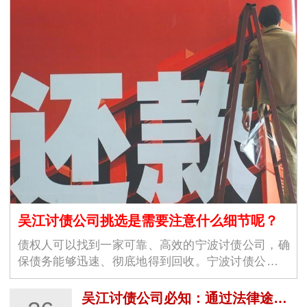
吴江讨债公司挑选是需要注意什么细节呢？
债权人可以找到一家可靠、高效的宁波讨债公司，确
保债务能够迅速、彻底地得到回收。宁波讨债公司的
选择不仅仅是为了解决眼前的经济问题，更是为了维
护商业环境的稳定与良好运作。随着商业交易的增加
吴江讨债公司必知：通过法律途径要账的关键步骤