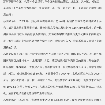
苏州下辖 5 个区，代管 4 个县级市。5 个区分别是姑苏区、虎丘区、吴中区、相城区、
吴江区；4 个县级市为常熟市、张家港市、昆山市、太仓市。以下是这些区市的经济情
况介绍：
苏州姑苏区：2024 年，姑苏区实现地区生产总值和社会消费品零售总额均突破千亿
元，成为其发展的重要里程碑。社会消费品零售总额达到与 GDP 相当的规模，这一比
例在区县级行政区层面是较为突出的。其通过数字技术推动历史文化街区和商圈的发
展，如平江历史文化街区运用数字孪生技术，观前街引入 AR 导购系统等，促进了文旅
消费的升级。
苏州虎丘区：2024 年，预计完成地区生产总值 1912 亿元，增长 6% 左右。在 2024 年
国家高新区总体排名中，上升到第 18 位。该区域依托苏州高新区的优势，聚焦光子、
医疗器械、集成电路三大新兴产业，拥有信达生物、长光华芯等龙头企业，国家专精特
新 “小巨人” 企业数量也突破 50 家。 苏州吴中区：2024 年，实现地区生产总值 2005.7
亿元，按不变价格计算，比上年增长 5.3%。高新技术产业发展良好，高新技术产业产
值 1971.52 亿元，增长 7.4%，占规上工业总产值比重的 73%，位列苏州第二。计算
机、通信和电子设备制造业等产业增长较快。
苏州相城区：2024 年，实现地区生产总值 1385.04 亿元，按可比价格计算同比增长