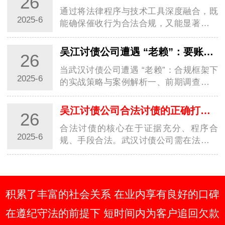
26
和…
通过将法律程序与技术工具深度融合，既
2025-6
能确保催收行为合法合规，又能显著提升
回款效率，实现商业债权的最大化保护。
一、证据链构建与债务性质认定1. 全维度
吴江讨债公司遭遇 “老赖”：要账实战经验大分享
26
证据固定基础证据：合同、借条、转账记
当武汉讨债公司遭遇 “老赖”：合规框架下
录需…
2025-6
的实战策略与案例解析一、前期调查：用
数据构建 “老赖” 行为画像1. 多维信息穿透
术工商 / 司法数据联动：通过国家企业信
吴江讨债公司合法讨债的正确打开方式你知道几种？
26
用信息公示系统查询 “老赖” 关联…
合法讨债的核心在于证据充分、程序合
2025-6
规、手段合法。武汉讨债公司需在法律框
架内灵活运用协商、调解、诉讼等手段，
同时关注政策变化，避免触碰法律红线。
建议债权人优先通过法律途径解决纠纷，
必要时委…
积累了丰富的社会关系 在业内享有良好的口碑
在遵纪守法的前提下 短时间内为客户追回欠款