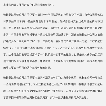
率非常的高，而且对客户也是非常的负责任。
选择吴江要债公司之前还要考虑到一些问题就是这家公司收费的问题，有些公司虽然说
讨债的效率非常高，但是收费也是非常昂贵的，如果你觉得支付这么昂贵的费用不划
算，那么就有可能不会选择这样的公司。这种吴江讨债公司目前在国内的数量还是比较
多的，有很多朋友可能对于这种吴江收债公司还缺乏了解，那么在选择这种公司之前最
好还是多找几家公司去了解一下，主要是看一看目前这些吴江要账公司的一个收费的行
情情况，不要只选择一家公司就马上确定下来，万一被这些公司敲竹杠那就太不划算
了。这个行业目前都已经形成了一个比较统一的市场的报价，也就是说大多数的吴江要
债公司的报价大致也都差不多，如果说某一个公司报价太高得离谱的话，那很显然这样
的吴江要账公司可能就存在敲竹杠的嫌疑。
选择吴江要账公司之前需要考虑的问题就简单的和大家聊到这里，这样的公司一般都是
一些专业的讨债的公司，而且这样的业务已经做了很长的时间，有很多讨债方面的经
验，在法律许可的范围之内成功的帮助用户要回债务，这种吴江要债公司帮助用户解决
了要不回来帐导致资金周转困难的局面，所以一直以来都深得用户的欢迎。