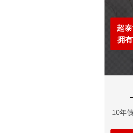
超泰
拥有
10年