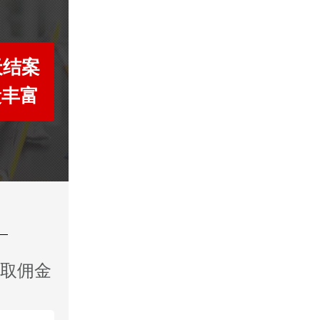
天结案
段丰富
收取佣金