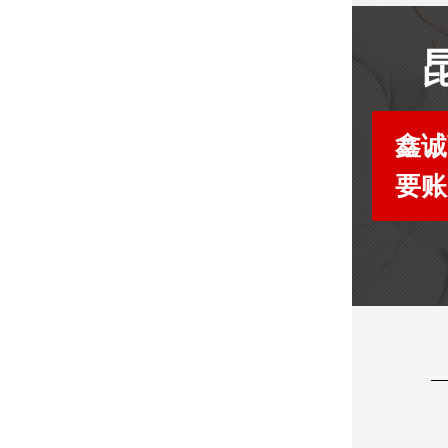
鑫诚
要账