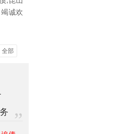
债,昆山
司
竭诚欢
全部
业务