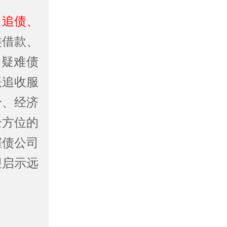
、追债、
类借款、
、疑难债
账追收服
纷、经济
全方位的
催债公司
迎启示远