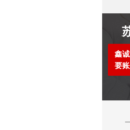
鑫诚
要账