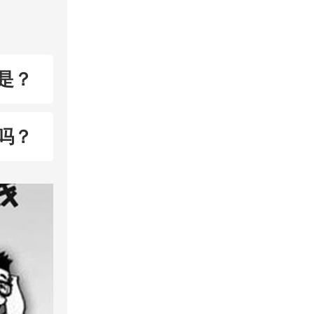
是？
吗？