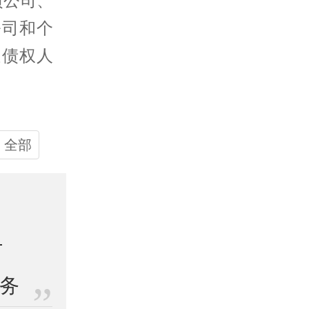
债公司
、
公司和个
受债权人
全部
业务