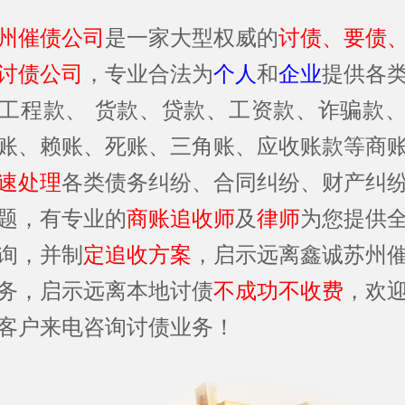
州催债公司
是一家大型权威的
讨债、要债
讨债公司
，专业合法为
个人
和
企业
提供各
工程款、 货款、贷款、工资款、诈骗款
账、赖账、死账、三角账、应收账款等商
速处理
各类债务纠纷、合同纠纷、财产纠
题，有专业的
商账追收师
及
律师
为您提供
询，并制
定追收方案
，启示远离鑫诚苏州
务，启示远离本地讨债
不成功不收费
，欢
客户来电咨询讨债业务！