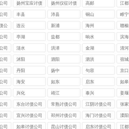
公司
公司
公司
扬州宝应讨债
扬州仪征讨债
高邮
江都
公司
公司
公司
丰县
沛县
铜山
睢宁
债公
连云
新浦
海州
赣榆
公司
亭湖
盐都
响水
滨海
公司
涟水
洪泽
金湖
清河
公司
沭阳
泗阳
泗洪
宿城
公司
丹阳
扬中
句容
京口
公司
海安
如东
启东
如皋
公司
兴化
靖江
泰兴
姜堰
公司
东台讨债公司
常熟讨债公司
江阴讨债公司
张家
司
公司
宜兴讨债公司
邳州讨债公司
海门讨债公司
溧阳
公司
如皋讨债公司
昆山讨债公司
启东讨债公司
江都