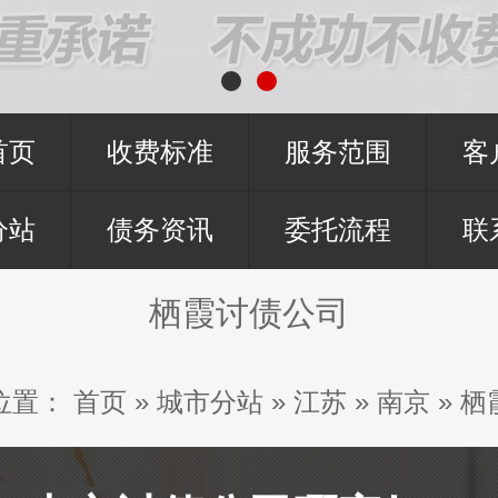
首页
收费标准
服务范围
客
分站
债务资讯
委托流程
联
栖霞讨债公司
位置：
首页
»
城市分站
»
江苏
»
南京
»
栖