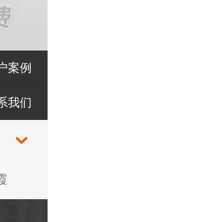
户案例
系我们
霞