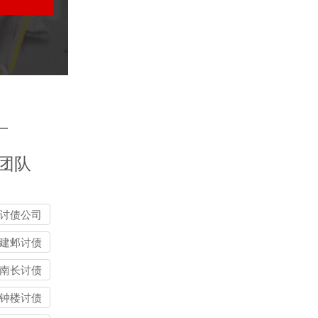
团队
讨债公司
建邺讨债
南长讨债
钟楼讨债