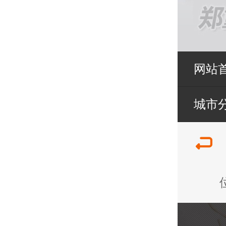
网站
城市