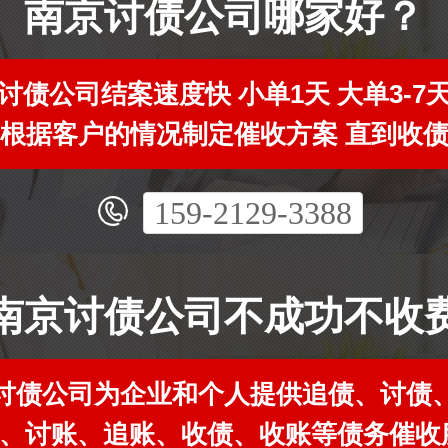
南京讨债公司哪家好？
讨债公司结案速度快 小单1天 大单3-7
根据客户的情况制定催收方案 直到收
159-2129-3388
南京讨债公司不成功不收
讨债公司为企业和个人提供追债、讨债
、讨账、追账、收债、收账等债务催收