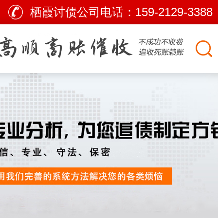
栖霞讨债公司电话：
159-2129-3388